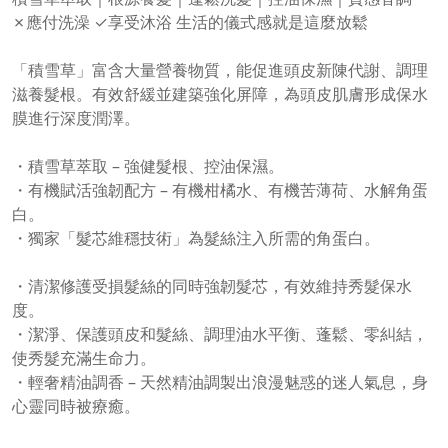
✗應付洗澡 ✓享受沐浴 生活的儀式感就是這麼放鬆
「積雪草」富含大量營養物質，能促進頭皮新陳代謝、調理
滋養髮根。有效舒緩並建築強化屏障，為頭皮肌膚形成保水
膜進行深度潤澤。
・積雪草萃取 – 強健髮根、控油保濕。
・有機賦活強韌配方 – 有機柑橘水、有機苦薄荷、水解角蛋
白。
・獨家「髮芯維穩技術」為髮絲注入所需的角蛋白。
・清潔修護受損髮絲的同時強韌髮芯，有效維持秀髮保水
度。
・潔淨、保護頭皮和髮絲、調理油水平衡、蓬鬆、零糾結，
使秀髮充滿生命力。
・輕奢精油調香 – 天然精油調製出浪漫魅惑的迷人氣息，身
心靈同時被療癒。