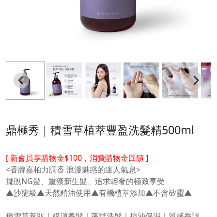
鼎極秀｜積雪草植萃豐盈洗髮精500ml
[ 新會員享購物金$100，消費購物金回饋 ]
<香牌嘉柏力調香 浪漫魅惑的迷人氣息>
擺脫NG髮、重獲新生髮、追求輕奢的極致享受
▲沙龍級▲天然精油使用▲有機植萃添加▲不含矽靈▲
積雪草萃取｜根源養髮｜蓬鬆洗髮｜控油保濕｜質感香調