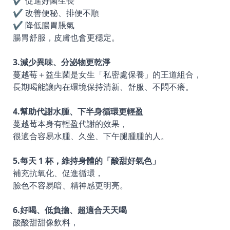
✔ 促進好菌生長
✔ 改善便秘、排便不順
✔ 降低腸胃脹氣
腸胃舒服，皮膚也會更穩定。
3.減少異味、分泌物更乾淨
蔓越莓＋益生菌是女生「私密處保養」的王道組合，
長期喝能讓內在環境保持清新、舒服、不悶不癢。
4.幫助代謝水腫、下半身循環更輕盈
蔓越莓本身有輕盈代謝的效果，
很適合容易水腫、久坐、下午腿腫腫的人。
5.每天 1 杯，維持身體的「酸甜好氣色」
補充抗氧化、促進循環，
臉色不容易暗、精神感更明亮。
6.好喝、低負擔、超適合天天喝
酸酸甜甜像飲料，