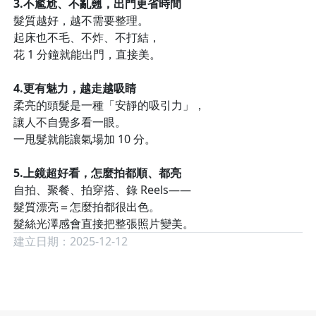
3.不尷尬、不亂翹，出門更省時間
髮質越好，越不需要整理。
起床也不毛、不炸、不打結，
花 1 分鐘就能出門，直接美。
4.更有魅力，越走越吸睛
柔亮的頭髮是一種「安靜的吸引力」，
讓人不自覺多看一眼。
一甩髮就能讓氣場加 10 分。
5.上鏡超好看，怎麼拍都順、都亮
自拍、聚餐、拍穿搭、錄 Reels——
髮質漂亮＝怎麼拍都很出色。
髮絲光澤感會直接把整張照片變美。
建立日期：2025-12-12