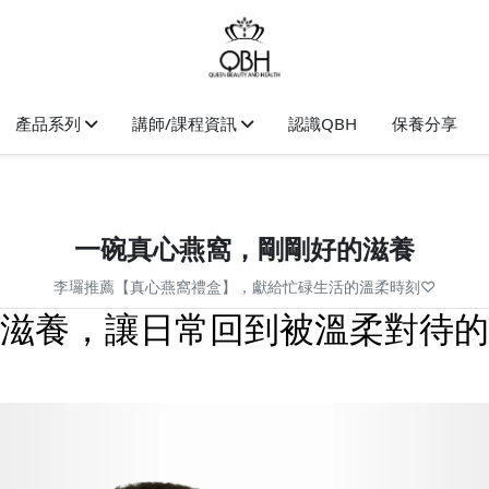
產品系列
講師/課程資訊
認識QBH
保養分享
一碗真心燕窩，剛剛好的滋養
李㼈推薦【真心燕窩禮盒】，獻給忙碌生活的溫柔時刻♡
滋養，讓日常回到被溫柔對待的