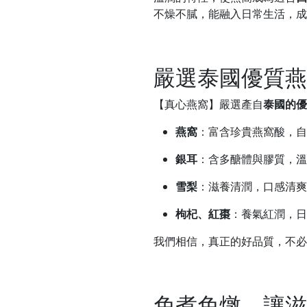
不燥不膩，能融入日常生活，成
嚴選泰國優質燕
【真心燕窩】嚴選產自
泰國的優
燕窩
：富含珍貴燕窩酸，自
銀耳
：含多醣體與膠質，溫
雪梨
：滋養清潤，口感清爽
枸杞、紅棗
：養氣紅潤，日
我們相信，真正的好品質，不必
免煮免燉，讓滋